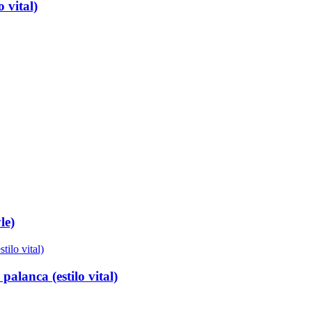
vital)
e)
lanca (estilo vital)