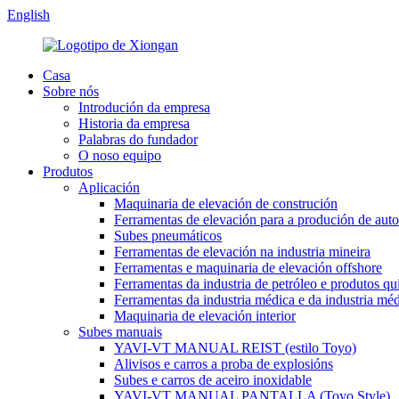
English
Casa
Sobre nós
Introdución da empresa
Historia da empresa
Palabras do fundador
O noso equipo
Produtos
Aplicación
Maquinaria de elevación de construción
Ferramentas de elevación para a produción de aut
Subes pneumáticos
Ferramentas de elevación na industria mineira
Ferramentas e maquinaria de elevación offshore
Ferramentas da industria de petróleo e produtos q
Ferramentas da industria médica e da industria mé
Maquinaria de elevación interior
Subes manuais
YAVI-VT MANUAL REIST (estilo Toyo)
Alivisos e carros a proba de explosións
Subes e carros de aceiro inoxidable
YAVI-VT MANUAL PANTALLA (Toyo Style)