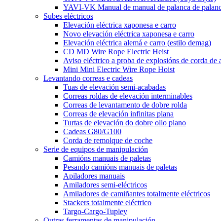
YAVI-VK Manual de manual de palanca de palanca 
Subes eléctricos
Elevación eléctrica xaponesa e carro
Novo elevación eléctrica xaponesa e carro
Elevación eléctrica alemá e carro (estilo demag)
CD MD Wire Rope Electric Heist
Aviso eléctrico a proba de explosións de corda de
Mini Mini Electric Wire Rope Hoist
Levantando correas e cadeas
Tuas de elevación semi-acabadas
Correas roldas de elevación interminables
Correas de levantamento de dobre rolda
Correas de elevación infinitas plana
Turtas de elevación do dobre ollo plano
Cadeas G80/G100
Corda de remolque de coche
Serie de equipos de manipulación
Camións manuais de paletas
Pesando camións manuais de paletas
Apiladores manuais
Amiladores semi-eléctricos
Amiladores de camiñantes totalmente eléctricos
Stackers totalmente eléctrico
Targo-Cargo-Tupley
Outras ferramentas de manipulación