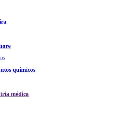
ira
hore
dutos químicos
tria médica