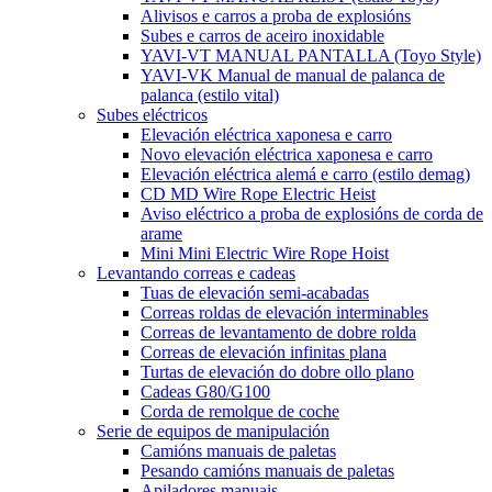
Alivisos e carros a proba de explosións
Subes e carros de aceiro inoxidable
YAVI-VT MANUAL PANTALLA (Toyo Style)
YAVI-VK Manual de manual de palanca de
palanca (estilo vital)
Subes eléctricos
Elevación eléctrica xaponesa e carro
Novo elevación eléctrica xaponesa e carro
Elevación eléctrica alemá e carro (estilo demag)
CD MD Wire Rope Electric Heist
Aviso eléctrico a proba de explosións de corda de
arame
Mini Mini Electric Wire Rope Hoist
Levantando correas e cadeas
Tuas de elevación semi-acabadas
Correas roldas de elevación interminables
Correas de levantamento de dobre rolda
Correas de elevación infinitas plana
Turtas de elevación do dobre ollo plano
Cadeas G80/G100
Corda de remolque de coche
Serie de equipos de manipulación
Camións manuais de paletas
Pesando camións manuais de paletas
Apiladores manuais