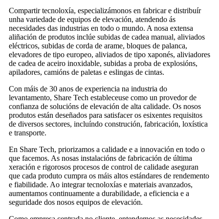
Compartir tecnoloxía, especializámonos en fabricar e distribuír
unha variedade de equipos de elevación, atendendo ás
necesidades das industrias en todo o mundo. A nosa extensa
aliñación de produtos inclúe subidas de cadea manual, aliviados
eléctricos, subidas de corda de arame, bloques de palanca,
elevadores de tipo europeo, aliviados de tipo xaponés, aliviadores
de cadea de aceiro inoxidable, subidas a proba de explosións,
apiladores, camións de paletas e eslingas de cintas.
Con máis de 30 anos de experiencia na industria do
levantamento, Share Tech estableceuse como un provedor de
confianza de solucións de elevación de alta calidade. Os nosos
produtos están deseñados para satisfacer os esixentes requisitos
de diversos sectores, incluíndo construción, fabricación, loxística
e transporte.
En Share Tech, priorizamos a calidade e a innovación en todo o
que facemos. As nosas instalacións de fabricación de última
xeración e rigorosos procesos de control de calidade aseguran
que cada produto cumpra os máis altos estándares de rendemento
e fiabilidade. Ao integrar tecnoloxías e materiais avanzados,
aumentamos continuamente a durabilidade, a eficiencia e a
seguridade dos nosos equipos de elevación.
Como empresa centrada no cliente, entendemos as necesidades