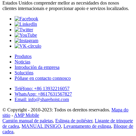
Estados Unidos comprender mellor as necesidades dos nosos
clientes internacionais e proporcionar apoio e servizos localizados.
Produtos
Noticias
Introdución da empresa
Solucións
Póñase en contacto connosco
Teléfono: +86 13932216057
WhatsApp: +8617631567827
Email: info@sharehoist.com
© Copyright - 2010-2023: Todos os dereitos reservados.
Mapa do
sitio
-
AMP Mobile
Camión manual de paletas
,
Eslinga de poliéster
,
Ligante de trinquete
de cadea
,
MANUAL INSIGO
,
Levantamento de eslinga
,
Bloque de
cadea
,