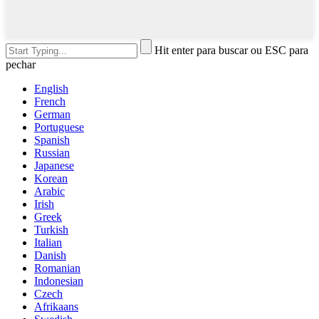
Hit enter para buscar ou ESC para
pechar
English
French
German
Portuguese
Spanish
Russian
Japanese
Korean
Arabic
Irish
Greek
Turkish
Italian
Danish
Romanian
Indonesian
Czech
Afrikaans